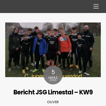
Skip
Men
to
content
5
MÄRZ
2023
Bericht JSG Limestal – KW9
OLIVER