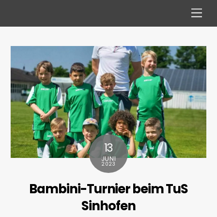
Skip
Men
to
content
13
JUNI
2023
Bambini-Turnier beim TuS
Sinhofen