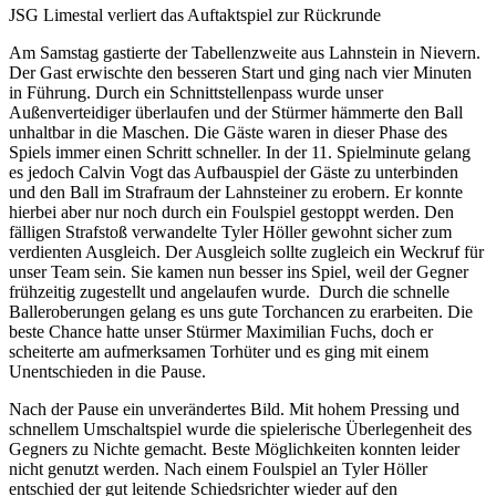
JSG Limestal verliert das Auftaktspiel zur Rückrunde
Am Samstag gastierte der Tabellenzweite aus Lahnstein in Nievern.
Der Gast erwischte den besseren Start und ging nach vier Minuten
in Führung. Durch ein Schnittstellenpass wurde unser
Außenverteidiger überlaufen und der Stürmer hämmerte den Ball
unhaltbar in die Maschen. Die Gäste waren in dieser Phase des
Spiels immer einen Schritt schneller. In der 11. Spielminute gelang
es jedoch Calvin Vogt das Aufbauspiel der Gäste zu unterbinden
und den Ball im Strafraum der Lahnsteiner zu erobern. Er konnte
hierbei aber nur noch durch ein Foulspiel gestoppt werden. Den
fälligen Strafstoß verwandelte Tyler Höller gewohnt sicher zum
verdienten Ausgleich. Der Ausgleich sollte zugleich ein Weckruf für
unser Team sein. Sie kamen nun besser ins Spiel, weil der Gegner
frühzeitig zugestellt und angelaufen wurde. Durch die schnelle
Balleroberungen gelang es uns gute Torchancen zu erarbeiten. Die
beste Chance hatte unser Stürmer Maximilian Fuchs, doch er
scheiterte am aufmerksamen Torhüter und es ging mit einem
Unentschieden in die Pause.
Nach der Pause ein unverändertes Bild. Mit hohem Pressing und
schnellem Umschaltspiel wurde die spielerische Überlegenheit des
Gegners zu Nichte gemacht. Beste Möglichkeiten konnten leider
nicht genutzt werden. Nach einem Foulspiel an Tyler Höller
entschied der gut leitende Schiedsrichter wieder auf den