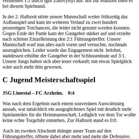
verdienten 1:1 durch Igor Zasovytsyi aus. Bis zur Halbzeit blieb es
bei diesem Spielstand.
In der 2. Halbzeit störte unsere Mannschaft weiter frühzeitig das
Aufbauspiel und kam im weiteren Verlauf zu zwei hundert
prozentigen Torchancen, die leider nicht genutzt werden konnten.
Gegen Ende der Partie kam der Gastgeber stärker auf und erzielte
nach schöner Einzelleistung den 2:1 Führungstreffer. Unsere
Mannschaft warf nun alles nach vorne und versuchte, nochmals
auszugleichen. Leider wurde das Engagement nicht belohnt,
stattdessen erhöhte der Gastgeber in der Schlussminute auf 3:1.
Unsere Jungs haben sich aber teuer verkauft; mit etwas Spielglück
wäre auch mehr drin gewesen.
C Jugend Meisterschaftsspiel
JSG Limestal – FC Arzheim. 0:4
Was nach dem Ergebnis nach einem souveränen Auswärtssieg
aussah, war tatsächlich ein ausgeglichenes Spiel mit deutlich mehr
Spielanteilen für die Heimmannschaft. Lediglich vor dem Tor wollte
keine echte Torgefahr entstehen. Zur Halbzeit stand es 0:0.
Auch im zweiten Abschnitt drängte unser Team auf den
Führungstreffer, öffnete dabei aber mehr und mehr die Defensive.