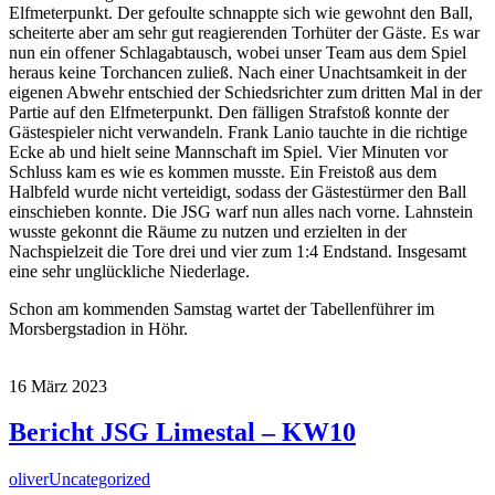
Elfmeterpunkt. Der gefoulte schnappte sich wie gewohnt den Ball,
scheiterte aber am sehr gut reagierenden Torhüter der Gäste. Es war
nun ein offener Schlagabtausch, wobei unser Team aus dem Spiel
heraus keine Torchancen zuließ. Nach einer Unachtsamkeit in der
eigenen Abwehr entschied der Schiedsrichter zum dritten Mal in der
Partie auf den Elfmeterpunkt. Den fälligen Strafstoß konnte der
Gästespieler nicht verwandeln. Frank Lanio tauchte in die richtige
Ecke ab und hielt seine Mannschaft im Spiel. Vier Minuten vor
Schluss kam es wie es kommen musste. Ein Freistoß aus dem
Halbfeld wurde nicht verteidigt, sodass der Gästestürmer den Ball
einschieben konnte. Die JSG warf nun alles nach vorne. Lahnstein
wusste gekonnt die Räume zu nutzen und erzielten in der
Nachspielzeit die Tore drei und vier zum 1:4 Endstand. Insgesamt
eine sehr unglückliche Niederlage.
Schon am kommenden Samstag wartet der Tabellenführer im
Morsbergstadion in Höhr.
16
März
2023
Bericht JSG Limestal – KW10
oliver
Uncategorized