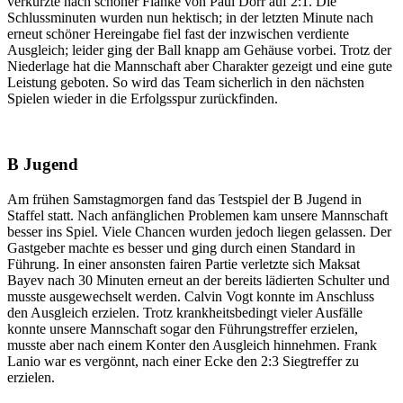
verkürzte nach schöner Flanke von Paul Dörr auf 2:1. Die
Schlussminuten wurden nun hektisch; in der letzten Minute nach
erneut schöner Hereingabe fiel fast der inzwischen verdiente
Ausgleich; leider ging der Ball knapp am Gehäuse vorbei. Trotz der
Niederlage hat die Mannschaft aber Charakter gezeigt und eine gute
Leistung geboten. So wird das Team sicherlich in den nächsten
Spielen wieder in die Erfolgsspur zurückfinden.
B Jugend
Am frühen Samstagmorgen fand das Testspiel der B Jugend in
Staffel statt. Nach anfänglichen Problemen kam unsere Mannschaft
besser ins Spiel. Viele Chancen wurden jedoch liegen gelassen. Der
Gastgeber machte es besser und ging durch einen Standard in
Führung. In einer ansonsten fairen Partie verletzte sich Maksat
Bayev nach 30 Minuten erneut an der bereits lädierten Schulter und
musste ausgewechselt werden. Calvin Vogt konnte im Anschluss
den Ausgleich erzielen. Trotz krankheitsbedingt vieler Ausfälle
konnte unsere Mannschaft sogar den Führungstreffer erzielen,
musste aber nach einem Konter den Ausgleich hinnehmen. Frank
Lanio war es vergönnt, nach einer Ecke den 2:3 Siegtreffer zu
erzielen.