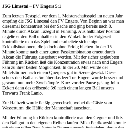
JSG Limestal – FV Engers 5:1
Zum letzten Testspiel vor dem 1. Meisterschaftsspiel im neuen Jahr
empfing die JSG Limestal den FV Engers. Von Beginn an war man
diesesmal konzentriert bei der Sache und ging bereits nach 8.
Minute durch Akcan Tazegül in Führung. Aus halblinker Position
nagelte er den Ball unhaltbar in den Winkel. In der Folgezeit
kontrollierte man das Spiel und erarbeitete sich einige
Eckballsituationen, die jedoch ohne Erfolg blieben. In der 15.
Minute konnte nach einer guten Passkombination erneut durch
Akcan die Führung ausgebaut werden. Mit der sicher geglaubten
Führung im Rücken ließ die Konzentration etwas nach und Engers
kam zu ihrer besten Möglichkeit. In der 20. Min wurde der
Mittelstürmer nach einem Querpass gut in Szene gesetzt. Dieser
schoss den Ball aus 5m über das leer Tor. Engers wurde besser und
gewann nun mehr Zweikämpfe. Kurz vor der Pause gelang John
Eckert dann das erlösende 3:0 nach einem langen Ball unseres
Torwarts Frank Lanio.
Zur Halbzeit wurde fleißig gewechselt, wobei die Gäste vom
Wasserturm die Hälfte der Mannschaft tauschten.
Mit der Führung im Rücken kontrollierte man den Gegner und ließ
den Ball gut in den eigenen Reihen laufen. Mika Petrikowski konnte
mit einem tollen Pass Antonio Romeyoyoarsh freispielen, der in der