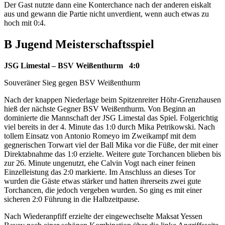
Der Gast nutzte dann eine Konterchance nach der anderen eiskalt
aus und gewann die Partie nicht unverdient, wenn auch etwas zu
hoch mit 0:4.
B Jugend Meisterschaftsspiel
JSG Limestal – BSV Weißenthurm 4:0
Souveräner Sieg gegen BSV Weißenthurm
Nach der knappen Niederlage beim Spitzenreiter Höhr-Grenzhausen
hieß der nächste Gegner BSV Weißenthurm. Von Beginn an
dominierte die Mannschaft der JSG Limestal das Spiel. Folgerichtig
viel bereits in der 4. Minute das 1:0 durch Mika Petrikowski. Nach
tollem Einsatz von Antonio Romeyo im Zweikampf mit dem
gegnerischen Torwart viel der Ball Mika vor die Füße, der mit einer
Direktabnahme das 1:0 erzielte. Weitere gute Torchancen blieben bis
zur 26. Minute ungenutzt, ehe Calvin Vogt nach einer feinen
Einzelleistung das 2:0 markierte. Im Anschluss an dieses Tor
wurden die Gäste etwas stärker und hatten ihrerseits zwei gute
Torchancen, die jedoch vergeben wurden. So ging es mit einer
sicheren 2:0 Führung in die Halbzeitpause.
Nach Wiederanpfiff erzielte der eingewechselte Maksat Yessen