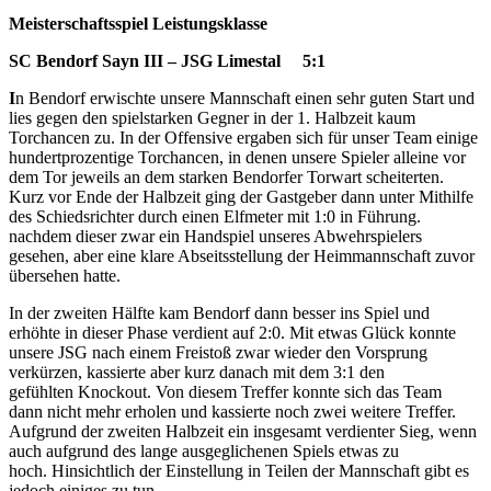
Meisterschaftsspiel Leistungsklasse
SC Bendorf Sayn III – JSG Limestal 5:1
I
n Bendorf erwischte unsere Mannschaft einen sehr guten Start und
lies gegen den spielstarken Gegner in der 1. Halbzeit kaum
Torchancen zu. In der Offensive ergaben sich für unser Team einige
hundertprozentige Torchancen, in denen unsere Spieler alleine vor
dem Tor jeweils an dem starken Bendorfer Torwart scheiterten.
Kurz vor Ende der Halbzeit ging der Gastgeber dann unter Mithilfe
des Schiedsrichter durch einen Elfmeter mit 1:0 in Führung.
nachdem dieser zwar ein Handspiel unseres Abwehrspielers
gesehen, aber eine klare Abseitsstellung der Heimmannschaft zuvor
übersehen hatte.
In der zweiten Hälfte kam Bendorf dann besser ins Spiel und
erhöhte in dieser Phase verdient auf 2:0. Mit etwas Glück konnte
unsere JSG nach einem Freistoß zwar wieder den Vorsprung
verkürzen, kassierte aber kurz danach mit dem 3:1 den
gefühlten Knockout. Von diesem Treffer konnte sich das Team
dann nicht mehr erholen und kassierte noch zwei weitere Treffer.
Aufgrund der zweiten Halbzeit ein insgesamt verdienter Sieg, wenn
auch aufgrund des lange ausgeglichenen Spiels etwas zu
hoch. Hinsichtlich der Einstellung in Teilen der Mannschaft gibt es
jedoch einiges zu tun
.