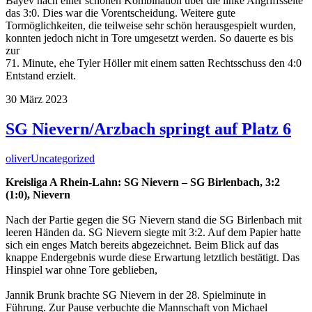
Bayev nach einer schönen Kombination über die linke Angriffsseite
das 3:0. Dies war die Vorentscheidung. Weitere gute
Tormöglichkeiten, die teilweise sehr schön herausgespielt wurden,
konnten jedoch nicht in Tore umgesetzt werden. So dauerte es bis
zur
71. Minute, ehe Tyler Höller mit einem satten Rechtsschuss den 4:0
Entstand erzielt.
30
März
2023
SG Nievern/Arzbach springt auf Platz 6
oliver
Uncategorized
Kreisliga A Rhein-Lahn: SG Nievern – SG Birlenbach, 3:2
(1:0), Nievern
Nach der Partie gegen die SG Nievern stand die SG Birlenbach mit
leeren Händen da. SG Nievern siegte mit 3:2. Auf dem Papier hatte
sich ein enges Match bereits abgezeichnet. Beim Blick auf das
knappe Endergebnis wurde diese Erwartung letztlich bestätigt. Das
Hinspiel war ohne Tore geblieben,
Jannik Brunk brachte SG Nievern in der 28. Spielminute in
Führung. Zur Pause verbuchte die Mannschaft von Michael