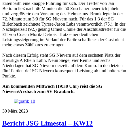
Eisenbarth eine knappe Führung für sich. Der Treffer von Jan
Bertram ließ nach 46 Minuten die 50 Zuschauer neuerlich jubeln
und vergrößerte den Vorsprung des Heimteams. Brunk legte in der
72. Minute zum 3:0 für SG Nievern nach. Für das 1:3 der SG
Birlenbach zeichnete Tyrese-Jason Labs verantwortlich (75.). In der
Nachspielzeit (92.) gelang Omed Chulie der Anschlusstreffer für die
Elf von Coach Moritz Detrois. Trotz einer deutlichen
Leistungssteigerung im Verlauf der Partie schaffte es der Gast nicht
mehr, etwas Zählbares zu erringen.
Nach diesem Erfolg steht SG Nievern auf dem sechsten Platz der
Kreisliga A Rhein-Lahn. Neun Siege, vier Remis und sechs
Niederlagen hat SG Nievern derzeit auf dem Konto. In den letzten
fünf Partien rief SG Nievern konsequent Leistung ab und holte zehn
Punkte.
Am kommenden Mittwoch (19:30 Uhr) reist die SG
Nievern/Arzbach zum SV Braubach.
30
März
2023
Bericht JSG Limestal – KW12