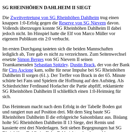
SG RHEINHÖHEN DAHLHEIM II SIEGT
Die
Zweitvertretung von SG Rheinhöhen Dahlheim
trug einen
knappen 1:0-Erfolg gegen die
Reserve von SG Nievern
davon.
Vollends überzeugen konnte SG Rheinhöhen Dahlheim II dabei
jedoch nicht. Im Hinspiel hatte die Elf von Marco Müller vor
eigenem Publikum ein 2:0 verbucht.
Im ersten Durchgang tasteten sich die beiden Mannschaften
lediglich ab, Tore gab es nicht zu verzeichnen. Zum Seitenwechsel
ersetzte
Simon Berges
von SG Nievern II seinen
Teamkameraden
Sebastian Spitzley
.
Dustin Brack
, der von der Bank
für
Ciro Ascione
kam, sollte für neue Impulse bei SG Rheinhöhen
Dahlheim II sorgen (61.). Der Treffer von Brack in der 65. Minute
schürte bei Fans und Spielern die Hoffnung auf den Aufstieg. Als
Schiedsrichter Ferdinand Horlacher die Partie abpfiff, reklamierte
SG Rheinhöhen Dahlheim II schließlich einen 1:0-Heimsieg für
sich.
Das Heimteam macht nach dem Erfolg in der Tabelle Boden gut
und rangiert nun auf Position drei. Mit dem Sieg baute SG
Rheinhöhen Dahlheim II die erfolgreiche Saisonbilanz aus. Bislang
holte SG Rheinhöhen Dahlheim II 13 Siege, drei Remis und
kassierte erst drei Niederlagen. Seit sieben Begegnungen hat SG