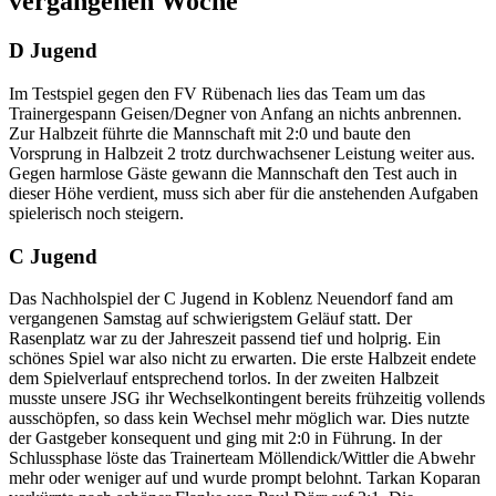
vergangenen Woche
D Jugend
Im Testspiel gegen den FV Rübenach lies das Team um das
Trainergespann Geisen/Degner von Anfang an nichts anbrennen.
Zur Halbzeit führte die Mannschaft mit 2:0 und baute den
Vorsprung in Halbzeit 2 trotz durchwachsener Leistung weiter aus.
Gegen harmlose Gäste gewann die Mannschaft den Test auch in
dieser Höhe verdient, muss sich aber für die anstehenden Aufgaben
spielerisch noch steigern.
C Jugend
Das Nachholspiel der C Jugend in Koblenz Neuendorf fand am
vergangenen Samstag auf schwierigstem Geläuf statt. Der
Rasenplatz war zu der Jahreszeit passend tief und holprig. Ein
schönes Spiel war also nicht zu erwarten. Die erste Halbzeit endete
dem Spielverlauf entsprechend torlos. In der zweiten Halbzeit
musste unsere JSG ihr Wechselkontingent bereits frühzeitig vollends
ausschöpfen, so dass kein Wechsel mehr möglich war. Dies nutzte
der Gastgeber konsequent und ging mit 2:0 in Führung. In der
Schlussphase löste das Trainerteam Möllendick/Wittler die Abwehr
mehr oder weniger auf und wurde prompt belohnt. Tarkan Koparan