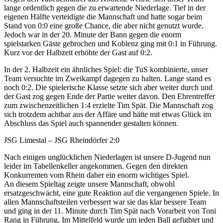
lange ordentlich gegen die zu erwartende Niederlage. Tief in der
eigenen Hälfte verteidigte die Mannschaft und hatte sogar beim
Stand von 0:0 eine große Chance, die aber nicht genutzt wurde.
Jedoch war in der 20. Minute der Bann gegen die enorm
spielstarken Gäste gebrochen und Koblenz ging mit 0:1 in Führung.
Kurz vor der Halbzeit erhöhte der Gast auf 0:2.
In der 2. Halbzeit ein ähnliches Spiel: die TuS kombinierte, unser
Team versuchte im Zweikampf dagegen zu halten. Lange stand es
noch 0:2. Die spielerische Klasse setzte sich aber weiter durch und
der Gast zog gegen Ende der Partie weiter davon. Den Ehrentreffer
zum zwischenzeitlichen 1:4 erzielte Tim Spät. Die Mannschaft zog
sich trotzdem achtbar aus der Affäre und hätte mit etwas Glück im
Abschluss das Spiel auch spannender gestalten können.
JSG Limestal – JSG Rheindörfer 2:0
Nach einigen unglücklichen Niederlagen ist unsere D-Jugend nun
leider im Tabellenkeller angekommen. Gegen den direkten
Konkurrenten vom Rhein daher ein enorm wichtiges Spiel.
An diesem Spieltag zeigte unsere Mannschaft, obwohl
ersatzgeschwächt, eine gute Reaktion auf die vergangenen Spiele. In
allen Mannschaftsteilen verbessert war sie das klar bessere Team
und ging in der 11. Minute durch Tim Spät nach Vorarbeit von Toni
Rang in Führung. Im Mittelfeld wurde um jeden Ball gefightet und