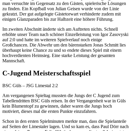
man versuchte im Gegensatz zu den Gästen, spielerische Lösungen
zu finden. Ein Kopfball von Julian Geisen wurde von der Linie
gekratzt. Der gut aufgelegte Gästetorwart verhinderte zudem mit
einigen Glanzparaden bis zur Halbzeit eine höhere Führung.
Im zweiten Abschnitt änderte sich am Auftreten nichts. Schnell
erhöhte unser Team nach schöner Einzelleistung von Igor Zasovyski
auf 2:0 und hatte im weiteren Spielverlauf noch einige
Großchancen. Die Abwehr um den bärenstarken Jonas Schmitt lies
überhaupt keine Chance zu und so endete dieses Spiel mit einem
hochverdienten Heimsieg. Eine starke Leistung der gesamten
Mannschaft.
C-Jugend Meisterschaftsspiel
BSC Güls – JSG Limestal 2:2
Am vergangenen Spieltag mussten die Jungs der C Jugend zum
Tabellendritten BSC Güls reisen. In der Vergangenheit war in Güls
kein Blumentopf zu gewinnen, daher waren die Jungs hoch
motiviert, dieses mal die ersten Punkte einzufahren.
Schon in den ersten Spielminuten merkte man, dass die Spielanteile
auf Seiten der Limestaler lagen. Und so kam es, dass Paul Dörr nach