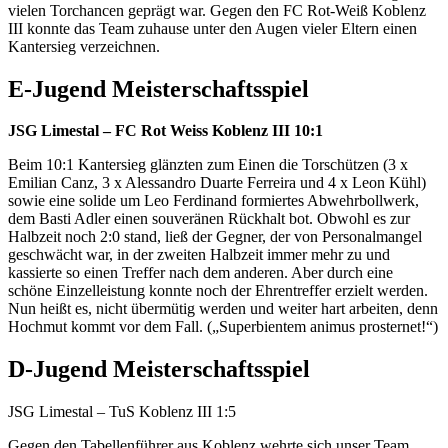
vielen Torchancen geprägt war. Gegen den FC Rot-Weiß Koblenz
III konnte das Team zuhause unter den Augen vieler Eltern einen
Kantersieg verzeichnen.
E-Jugend Meisterschaftsspiel
JSG Limestal – FC Rot Weiss Koblenz III 10:1
Beim 10:1 Kantersieg glänzten zum Einen die Torschützen (3 x
Emilian Canz, 3 x Alessandro Duarte Ferreira und 4 x Leon Kühl)
sowie eine solide um Leo Ferdinand formiertes Abwehrbollwerk,
dem Basti Adler einen souveränen Rückhalt bot. Obwohl es zur
Halbzeit noch 2:0 stand, ließ der Gegner, der von Personalmangel
geschwächt war, in der zweiten Halbzeit immer mehr zu und
kassierte so einen Treffer nach dem anderen. Aber durch eine
schöne Einzelleistung konnte noch der Ehrentreffer erzielt werden.
Nun heißt es, nicht übermütig werden und weiter hart arbeiten, denn
Hochmut kommt vor dem Fall. („Superbientem animus prosternet!“)
D-Jugend Meisterschaftsspiel
JSG Limestal – TuS Koblenz III 1:5
Gegen den Tabellenführer aus Koblenz wehrte sich unser Team