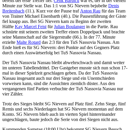
bereits der erste Treffer fiel.
Cenk Barutcu
war es, der in der vierten
Minute zur Stelle war. Das 1:1 von SG Nievern bejubelte
Denis
Breitenbach
(11.). Kurz vor der Pause traf
Anton Rau
für das Team
von Trainer Michael Eisenbarth (40.). Die Pausenführung der Gäste
fiel knapp aus. Bei SG Nievern kam zu Beginn der zweiten
Hälfte
Kay Marcel Feist
für
Julian Boulanger
in die Partie. Rau
schnürte mit seinem zweiten Treffer einen Doppelpack und brachte
seine Mannschaft auf die Siegerstraße (66.). In der 77. Minute
erzielte
Malte Rotard
das 2:3 für den TuS Nassovia Nassau. Am
Ende hieß es für SG Nievern: drei Punkte auf des Gegners Platz
durch einen Auswärtserfolg bei TuS Nassovia Nassau.
Der TuS Nassovia Nassau bleibt abwehrschwach und damit weiter
im unteren Tabellendrittel. Der Gastgeber musste sich nun schon 17-
mal in dieser Spielzeit geschlagen geben. Da der TuS Nassovia
Nassau insgesamt auch nur drei Siege und ein Unentschieden
vorweisen kann, sind die Aussichten ziemlich düster. Aus den
vergangenen fünf Partien verbuchte der TuS Nassovia Nassau nur
vier Zähler.
Trotz des Sieges bleibt SG Nievern auf Platz fünf. Zehn Siege, fünf
Remis und sechs Niederlagen hat SG Nievern momentan auf dem
Konto. SG Nievern blieb auch im vierten Spiel hintereinander
ungeschlagen, baute jedoch die Serie von drei Siegen nicht aus.
Kommenden Samstag (18:00 Uhr) bekommt SG Nievern Besuch