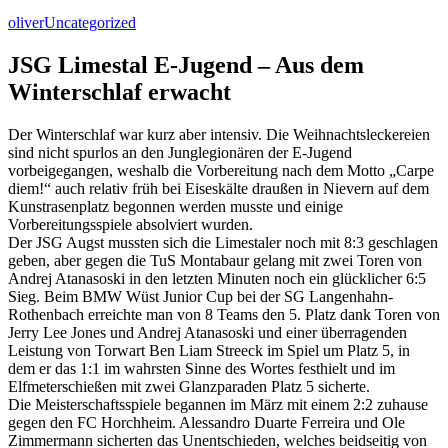
oliver
Uncategorized
JSG Limestal E-Jugend – Aus dem
Winterschlaf erwacht
Der Winterschlaf war kurz aber intensiv. Die Weihnachtsleckereien
sind nicht spurlos an den Junglegionären der E-Jugend
vorbeigegangen, weshalb die Vorbereitung nach dem Motto „Carpe
diem!“ auch relativ früh bei Eiseskälte draußen in Nievern auf dem
Kunstrasenplatz begonnen werden musste und einige
Vorbereitungsspiele absolviert wurden.
Der JSG Augst mussten sich die Limestaler noch mit 8:3 geschlagen
geben, aber gegen die TuS Montabaur gelang mit zwei Toren von
Andrej Atanasoski in den letzten Minuten noch ein glücklicher 6:5
Sieg. Beim BMW Wüst Junior Cup bei der SG Langenhahn-
Rothenbach erreichte man von 8 Teams den 5. Platz dank Toren von
Jerry Lee Jones und Andrej Atanasoski und einer überragenden
Leistung von Torwart Ben Liam Streeck im Spiel um Platz 5, in
dem er das 1:1 im wahrsten Sinne des Wortes festhielt und im
Elfmeterschießen mit zwei Glanzparaden Platz 5 sicherte.
Die Meisterschaftsspiele begannen im März mit einem 2:2 zuhause
gegen den FC Horchheim. Alessandro Duarte Ferreira und Ole
Zimmermann sicherten das Unentschieden, welches beidseitig von