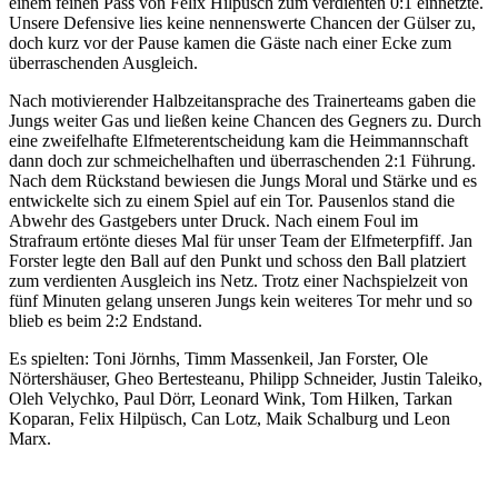
einem feinen Pass von Felix Hilpüsch zum verdienten 0:1 einnetzte.
Unsere Defensive lies keine nennenswerte Chancen der Gülser zu,
doch kurz vor der Pause kamen die Gäste nach einer Ecke zum
überraschenden Ausgleich.
Nach motivierender Halbzeitansprache des Trainerteams gaben die
Jungs weiter Gas und ließen keine Chancen des Gegners zu. Durch
eine zweifelhafte Elfmeterentscheidung kam die Heimmannschaft
dann doch zur schmeichelhaften und überraschenden 2:1 Führung.
Nach dem Rückstand bewiesen die Jungs Moral und Stärke und es
entwickelte sich zu einem Spiel auf ein Tor. Pausenlos stand die
Abwehr des Gastgebers unter Druck. Nach einem Foul im
Strafraum ertönte dieses Mal für unser Team der Elfmeterpfiff. Jan
Forster legte den Ball auf den Punkt und schoss den Ball platziert
zum verdienten Ausgleich ins Netz. Trotz einer Nachspielzeit von
fünf Minuten gelang unseren Jungs kein weiteres Tor mehr und so
blieb es beim 2:2 Endstand.
Es spielten: Toni Jörnhs, Timm Massenkeil, Jan Forster, Ole
Nörtershäuser, Gheo Bertesteanu, Philipp Schneider, Justin Taleiko,
Oleh Velychko, Paul Dörr, Leonard Wink, Tom Hilken, Tarkan
Koparan, Felix Hilpüsch, Can Lotz, Maik Schalburg und Leon
Marx.