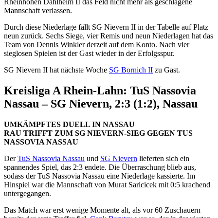
Rheinhöhen Dahlheim II das Feld nicht mehr als geschlagene
Mannschaft verlassen.
Durch diese Niederlage fällt SG Nievern II in der Tabelle auf Platz
neun zurück. Sechs Siege, vier Remis und neun Niederlagen hat das
Team von Dennis Winkler derzeit auf dem Konto. Nach vier
sieglosen Spielen ist der Gast wieder in der Erfolgsspur.
SG Nievern II hat nächste Woche
SG Bornich II
zu Gast.
Kreisliga A Rhein-Lahn: TuS Nassovia
Nassau – SG Nievern, 2:3 (1:2), Nassau
UMKÄMPFTES DUELL IN NASSAU
RAU TRIFFT ZUM SG NIEVERN-SIEG GEGEN TUS
NASSOVIA NASSAU
Der
TuS Nassovia Nassau
und
SG Nievern
lieferten sich ein
spannendes Spiel, das 2:3 endete. Die Überraschung blieb aus,
sodass der TuS Nassovia Nassau eine Niederlage kassierte. Im
Hinspiel war die Mannschaft von Murat Saricicek mit 0:5 krachend
untergegangen.
Das Match war erst wenige Momente alt, als vor 60 Zuschauern